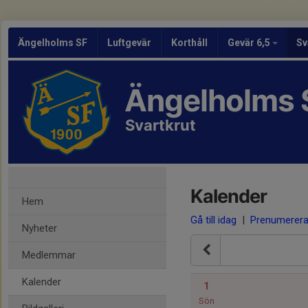
Ängelholms SF
Luftgevär
Korthåll
Gevär 6,5
Sv
Ängelholms 
Svartkrut
Kalender
Hem
Gå till idag
|
Prenumerer
Nyheter
Medlemmar
Kalender
1
Sön