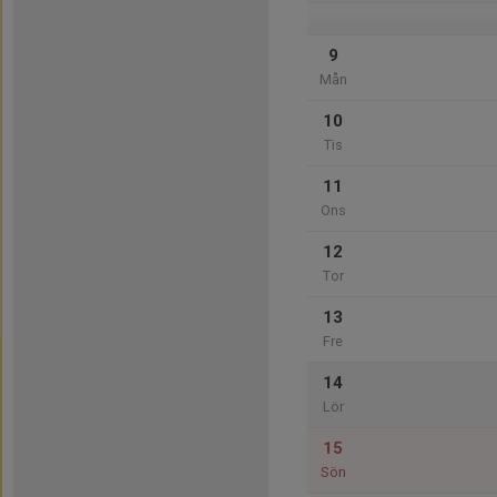
9
Mån
10
Tis
11
Ons
12
Tor
13
Fre
14
Lör
15
Sön