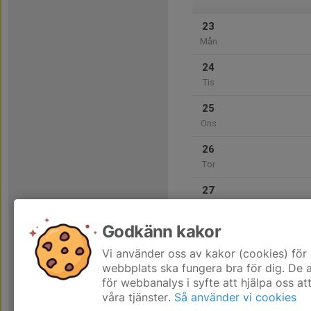
23
Mån
24
Tis
25
Ons
26
Tor
27
Fre
Godkänn kakor
28
Lör
Vi använder oss av kakor (cookies) för 
webbplats ska fungera bra för dig. De
för webbanalys i syfte att hjälpa oss at
våra tjänster.
Så använder vi cookies