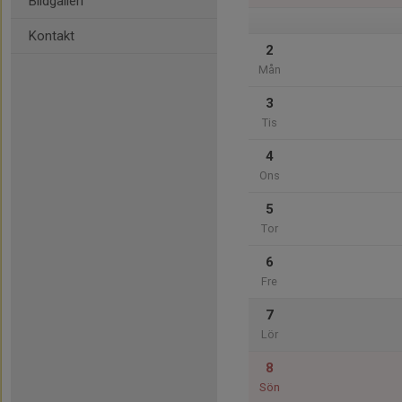
Bildgalleri
Kontakt
2
Mån
3
Tis
4
Ons
5
Tor
6
Fre
7
Lör
8
Sön