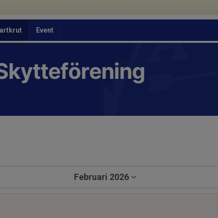
artkrut
Event
Skytteförening
a
Februari 2026