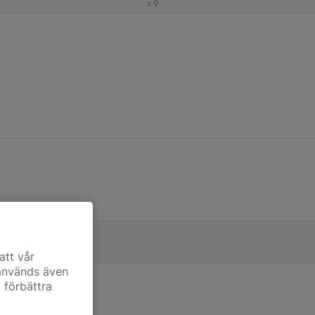
v.9
att vår
 används även
t förbättra