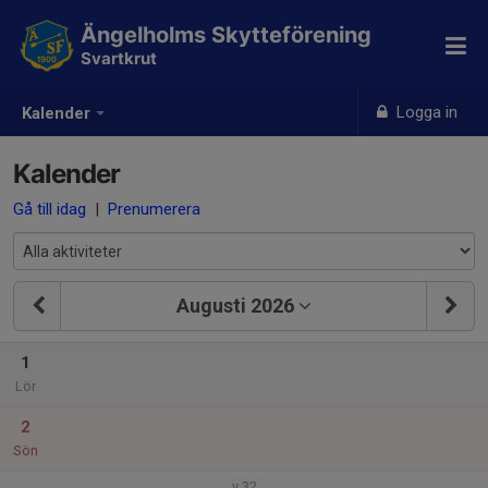
Ängelholms Skytteförening
Svartkrut
Logga in
Kalender
Kalender
Gå till idag
|
Prenumerera
Augusti 2026
1
Lör
2
Sön
v.32