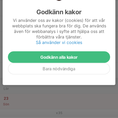
17
Godkänn kakor
Mån
Vi använder oss av kakor (cookies) för att vår
18
webbplats ska fungera bra för dig. De används
Tis
även för webbanalys i syfte att hjälpa oss att
19
förbättra våra tjänster.
Så använder vi cookies
Ons
20
Godkänn alla kakor
Tor
21
Bara nödvändiga
Fre
22
Lör
23
Sön
v.35