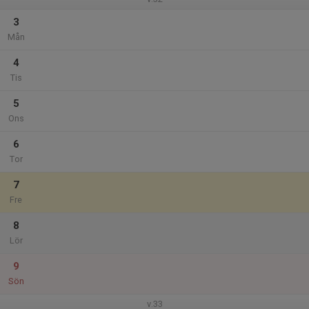
3
Mån
4
Tis
5
Ons
6
Tor
7
Fre
8
Lör
9
Sön
v.33