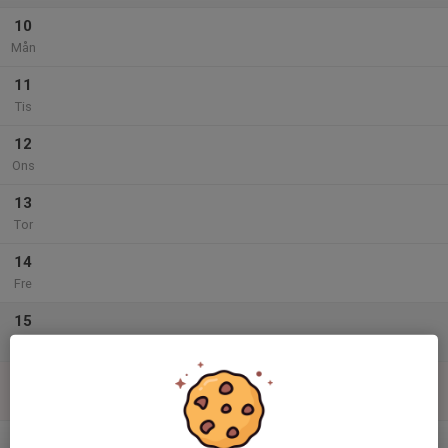
10
Mån
11
Tis
12
Ons
13
Tor
14
Fre
15
Lör
16
Sön
v.34