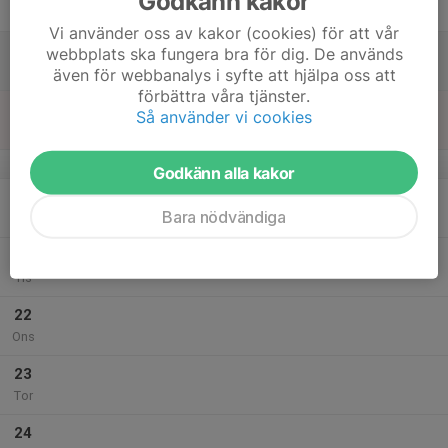
Godkänn kakor
Fre
Vi använder oss av kakor (cookies) för att vår
18
webbplats ska fungera bra för dig. De används
Lör
även för webbanalys i syfte att hjälpa oss att
förbättra våra tjänster.
19
Så använder vi cookies
Sön
v.17
Godkänn alla kakor
20
Bara nödvändiga
Mån
21
Tis
22
Ons
23
Tor
24