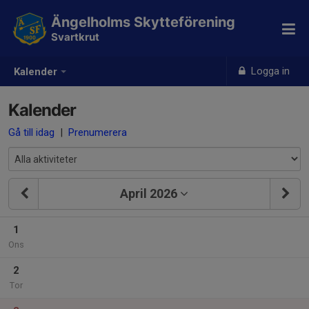
Ängelholms Skytteförening
Svartkrut
Logga in
Kalender
Kalender
Gå till idag
|
Prenumerera
April 2026
1
Ons
2
Tor