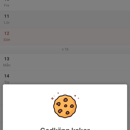
Fre
11
Lör
12
Sön
v.16
13
Mån
14
Tis
15
Ons
16
Tor
17