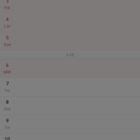
3
Fre
4
Lör
5
Sön
v.15
6
Mån
7
Tis
8
Ons
9
Tor
10