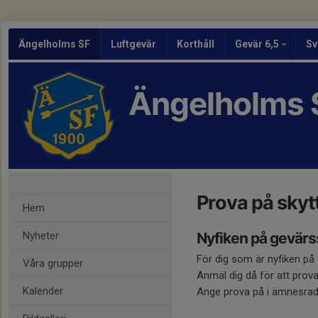
Ängelholms SF
Luftgevär
Korthåll
Gevär 6,5
Sv
Ängelholms 
Prova på skyt
Hem
Nyheter
Nyfiken på gevärs
För dig som är nyfiken på 
Våra grupper
Anmäl dig då för att prov
Kalender
Ange prova på i ämnesrade