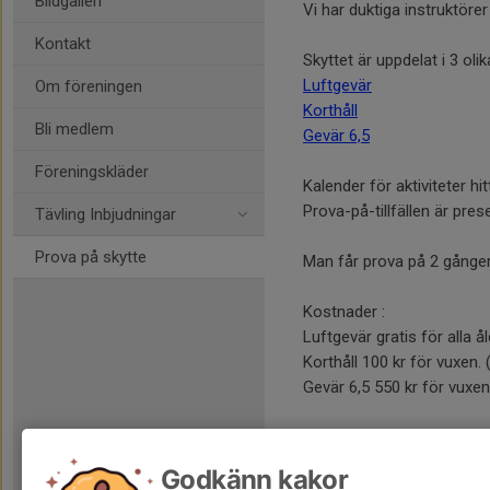
Bildgalleri
Vi har duktiga instruktöre
Kontakt
Skyttet är uppdelat i 3 olik
Luftgevär
Om föreningen
Korthåll
Bli medlem
Gevär 6,5
Föreningskläder
Kalender för aktiviteter hi
Prova-på-tillfällen är pres
Tävling Inbjudningar
Prova på skytte
Man får prova på 2 gånger,
Kostnader :
Luftgevär gratis för alla ål
Korthåll 100 kr för vuxen.
Gevär 6,5 550 kr för vuxen
Väl mött!
Godkänn kakor