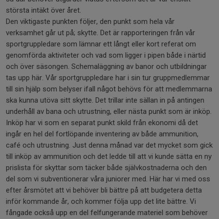
största intäkt över året.
Den viktigaste punkten följer, den punkt som hela vår
verksamhet går ut på; skytte. Det är rapporteringen från vår
sportgruppledare som lämnar ett långt eller kort referat om
genomförda aktiviteter och vad som ligger i pipen både i närtid
och över säsongen. Schemaläggning av banor och utbildningar
tas upp här. Vår sportgruppledare har i sin tur gruppmedlemmar
till sin hjälp som belyser ifall något behövs för att medlemmarna
ska kunna utöva sitt skytte. Det trillar inte sällan in på antingen
underhåll av bana och utrustning, eller nästa punkt som är inköp.
Inköp har vi som en separat punkt skild från ekonomi då det
ingår en hel del fortlöpande inventering av både ammunition,
café och utrustning. Just denna månad var det mycket som gick
till inköp av ammunition och det ledde till att vi kunde sätta en ny
prislista för skyttar som täcker både självkostnaderna och den
del som vi subventionerar våra juniorer med. Här har vi med oss
efter årsmötet att vi behöver bli bättre på att budgetera detta
inför kommande år, och kommer följa upp det lite bättre. Vi
fångade också upp en del felfungerande materiel som behöver