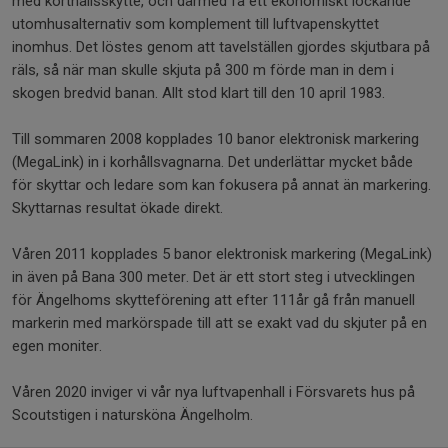
med korthållsskytte, och därmed få ett ekonomiskt lockande
utomhusalternativ som komplement till luftvapenskyttet
inomhus. Det löstes genom att tavelställen gjordes skjutbara på
räls, så när man skulle skjuta på 300 m förde man in dem i
skogen bredvid banan. Allt stod klart till den 10 april 1983.
Till sommaren 2008 kopplades 10 banor elektronisk markering
(MegaLink) in i korhållsvagnarna. Det underlättar mycket både
för skyttar och ledare som kan fokusera på annat än markering.
Skyttarnas resultat ökade direkt.
Våren 2011 kopplades 5 banor elektronisk markering (MegaLink)
in även på Bana 300 meter. Det är ett stort steg i utvecklingen
för Ängelhoms skytteförening att efter 111år gå från manuell
markerin med markörspade till att se exakt vad du skjuter på en
egen moniter.
Våren 2020 inviger vi vår nya luftvapenhall i Försvarets hus på
Scoutstigen i natursköna Ängelholm.