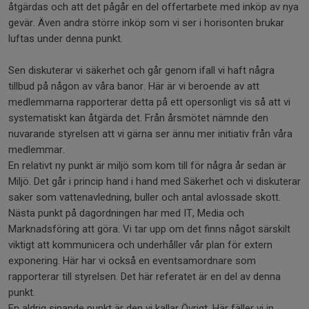
åtgärdas och att det pågår en del offertarbete med inköp av nya
gevär. Även andra större inköp som vi ser i horisonten brukar
luftas under denna punkt.
Sen diskuterar vi säkerhet och går genom ifall vi haft några
tillbud på någon av våra banor. Här är vi beroende av att
medlemmarna rapporterar detta på ett opersonligt vis så att vi
systematiskt kan åtgärda det. Från årsmötet nämnde den
nuvarande styrelsen att vi gärna ser ännu mer initiativ från våra
medlemmar.
En relativt ny punkt är miljö som kom till för några år sedan är
Miljö. Det går i princip hand i hand med Säkerhet och vi diskuterar
saker som vattenavledning, buller och antal avlossade skott.
Nästa punkt på dagordningen har med IT, Media och
Marknadsföring att göra. Vi tar upp om det finns något särskilt
viktigt att kommunicera och underhåller vår plan för extern
exponering. Här har vi också en eventsamordnare som
rapporterar till styrelsen. Det här referatet är en del av denna
punkt.
En aldrig sinande punkt är den vi kallar Övrigt. Här fäller vi in