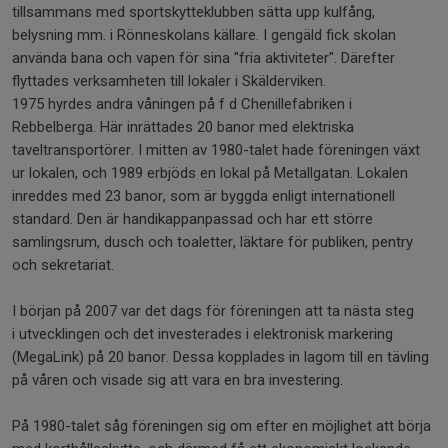
tillsammans med sportskytteklubben sätta upp kulfång,
belysning mm. i Rönneskolans källare. I gengäld fick skolan
använda bana och vapen för sina "fria aktiviteter". Därefter
flyttades verksamheten till lokaler i Skälderviken.
1975 hyrdes andra våningen på f d Chenillefabriken i
Rebbelberga. Här inrättades 20 banor med elektriska
taveltransportörer. I mitten av 1980-talet hade föreningen växt
ur lokalen, och 1989 erbjöds en lokal på Metallgatan. Lokalen
inreddes med 23 banor, som är byggda enligt internationell
standard. Den är handikappanpassad och har ett större
samlingsrum, dusch och toaletter, läktare för publiken, pentry
och sekretariat.
I början på 2007 var det dags för föreningen att ta nästa steg
i utvecklingen och det investerades i elektronisk markering
(MegaLink) på 20 banor. Dessa kopplades in lagom till en tävling
på våren och visade sig att vara en bra investering.
På 1980-talet såg föreningen sig om efter en möjlighet att börja