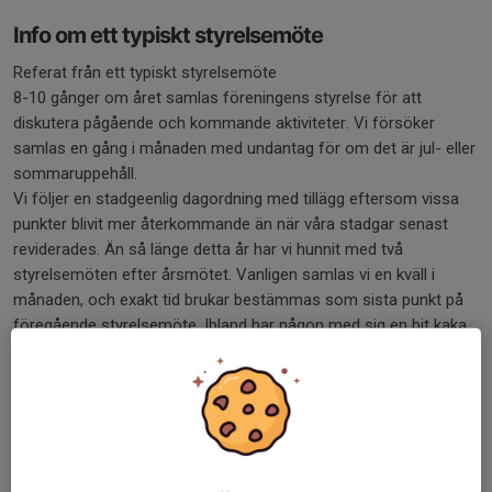
Info om ett typiskt styrelsemöte
Referat från ett typiskt styrelsemöte
8-10 gånger om året samlas föreningens styrelse för att
diskutera pågående och kommande aktiviteter. Vi försöker
samlas en gång i månaden med undantag för om det är jul- eller
sommaruppehåll.
Vi följer en stadgeenlig dagordning med tillägg eftersom vissa
punkter blivit mer återkommande än när våra stadgar senast
reviderades. Än så länge detta år har vi hunnit med två
styrelsemöten efter årsmötet. Vanligen samlas vi en kväll i
månaden, och exakt tid brukar bestämmas som sista punkt på
föregående styrelsemöte. Ibland har någon med sig en bit kaka
och det brukar gå en kanna kaffe under de 2-3 timmar som ett
styrelsemöte varar. Ibland kan det bli livliga diskussioner och
ibland är det enkelt att finna konsensus. Taket är högt och
diversiteten i vår styrelse är god med representanter från flera
skyttediscipliner, ålder, yrken och kön. Alla får ge sin syn på
sakerna men det är vår ordförande som håller i taktpinnen (och