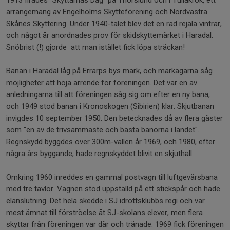
1913 firades "Skyttarnas Dag" på Thorslund och i Tullakrok, ett
arrangemang av Engelholms Skytteförening och Nordvästra
Skånes Skyttering. Under 1940-talet blev det en rad rejäla vintrar,
och något år anordnades prov för skidskyttemärket i Haradal.
Snöbrist (!) gjorde att man istället fick löpa sträckan!
Banan i Haradal låg på Errarps bys mark, och markägarna såg
möjligheter att höja arrende för föreningen. Det var en av
anledningarna till att föreningen såg sig om efter en ny bana,
och 1949 stod banan i Kronoskogen (Sibirien) klar. Skjutbanan
invigdes 10 september 1950. Den betecknades då av flera gäster
som "en av de trivsammaste och bästa banorna i landet".
Regnskydd byggdes över 300m-vallen år 1969, och 1980, efter
några års byggande, hade regnskyddet blivit en skjuthall.
Omkring 1960 inreddes en gammal postvagn till luftgevärsbana
med tre tavlor. Vagnen stod uppställd på ett stickspår och hade
elanslutning. Det hela skedde i SJ idrottsklubbs regi och var
mest ämnat till förströelse åt SJ-skolans elever, men flera
skyttar från föreningen var där och tränade. 1969 fick föreningen