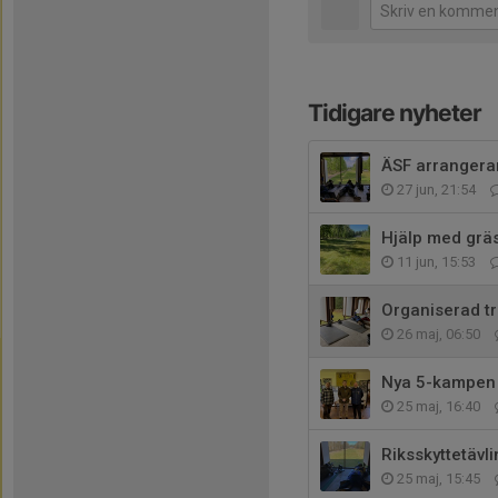
Tidigare nyheter
ÄSF arrangerar
27 jun, 21:54
Hjälp med grä
11 jun, 15:53
Organiserad t
26 maj, 06:50
Nya 5-kampen
25 maj, 16:40
Riksskyttetävl
25 maj, 15:45