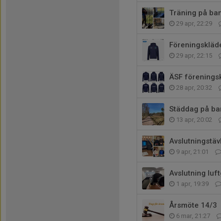
Träning på ban
29 apr, 22:29
Föreningskläde
29 apr, 22:15
ÄSF förenings
28 apr, 20:32
Städdag på ba
13 apr, 20:02
Avslutningstäv
9 apr, 21:01
Avslutning luf
1 apr, 19:39
Årsmöte 14/3
6 mar, 21:27