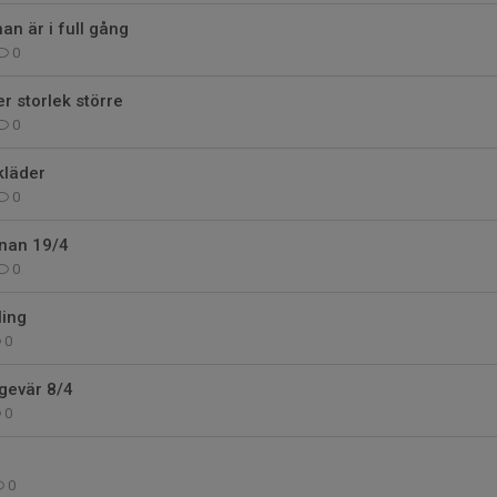
an är i full gång
0
r storlek större
0
kläder
0
nan 19/4
0
ling
0
tgevär 8/4
0
0