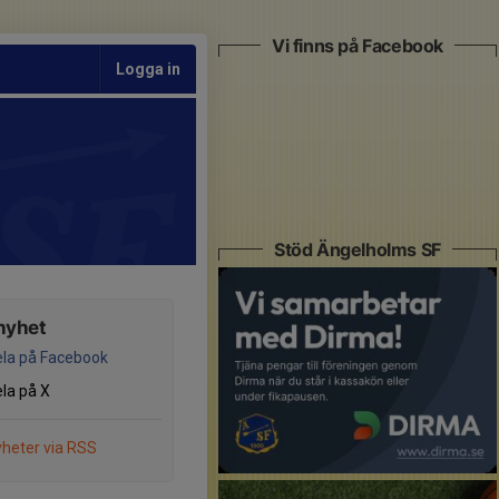
Vi finns på Facebook
Logga in
Stöd Ängelholms SF
nyhet
la på Facebook
la på X
heter via RSS