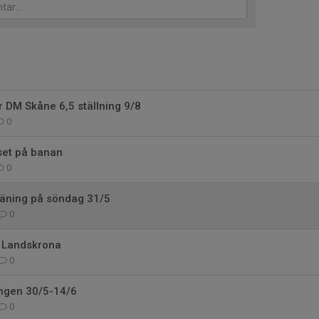
 DM Skåne 6,5 ställning 9/8
0
set på banan
0
räning på söndag 31/5
0
 Landskrona
0
ingen 30/5-14/6
0