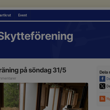
artkrut
Event
Skytteförening
räning på söndag 31/5
Dela 
mmentarer
De
De
Ny