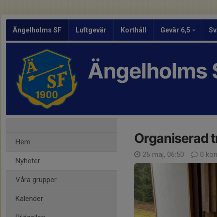
Ängelholms SF
Luftgevär
Korthåll
Gevär 6,5
Sv
Ängelholms 
Organiserad t
Hem
26 maj, 06:50
0 ko
Nyheter
Våra grupper
Kalender