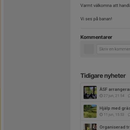
Varmt välkomna att handl
Vi ses på banan!
Kommentarer
Tidigare nyheter
ÄSF arrangerar
27 jun, 21:54
Hjälp med grä
11 jun, 15:53
Organiserad t