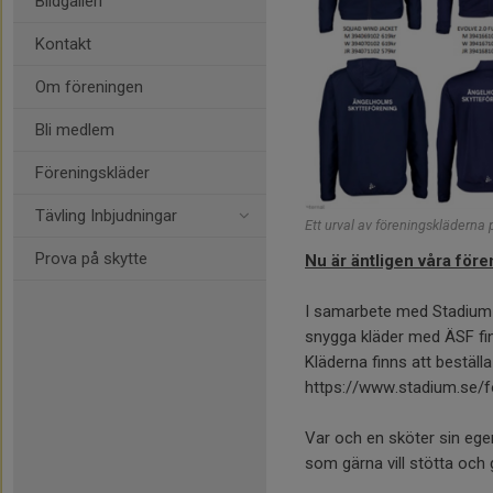
Bildgalleri
Kontakt
Om föreningen
Bli medlem
Föreningskläder
Tävling Inbjudningar
Ett urval av föreningskläderna
Prova på skytte
Nu är äntligen våra före
I samarbete med Stadium s
snygga kläder med ÄSF fin
Kläderna finns att beställ
https://www.stadium.se/
Var och en sköter sin eg
som gärna vill stötta och 