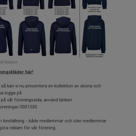
 på Stadium
ningskläder här!
å kan vi nu presentera en kollektion av sköna och
a logga på.
a på vår föreningssida, använd länken
foreningar/3001530
en beställning - både medlemmar och icke medlemmar
göra reklam för vår förening.