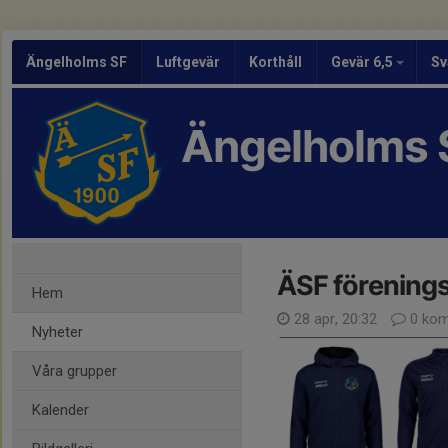
Ängelholms SF
Luftgevär
Korthåll
Gevär 6,5
Sv
Ängelholms 
ÄSF förening
Hem
28 apr, 20:32
0 kom
Nyheter
Våra grupper
Kalender