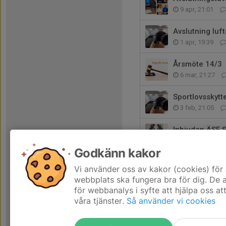
9 apr, 21:01
Avslutning luf
1 apr, 19:39
Årsmöte 14/3
6 mar, 21:27
Sportlovsskytt
3 feb, 21:05
Inbjudan ÄSF 
21 dec 2025
Godkänn kakor
God jul önskar
Vi använder oss av kakor (cookies) för 
20 dec 2025
webbplats ska fungera bra för dig. De
för webbanalys i syfte att hjälpa oss at
våra tjänster.
Så använder vi cookies