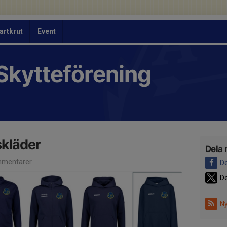
artkrut
Event
Skytteförening
skläder
Dela 
mentarer
De
De
Ny