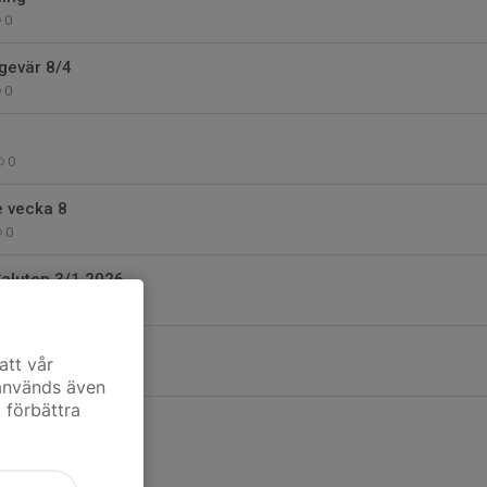
0
tgevär 8/4
0
0
e vecka 8
0
Saluten 3/1 2026
0
 ÄSF
att vår
3
 används även
t förbättra