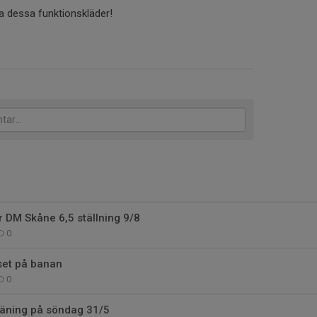
a dessa funktionskläder!
 DM Skåne 6,5 ställning 9/8
0
set på banan
0
räning på söndag 31/5