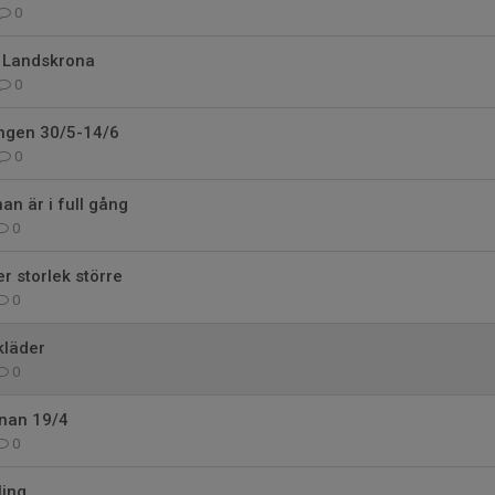
0
 Landskrona
0
ingen 30/5-14/6
0
an är i full gång
0
r storlek större
0
kläder
0
nan 19/4
0
ling