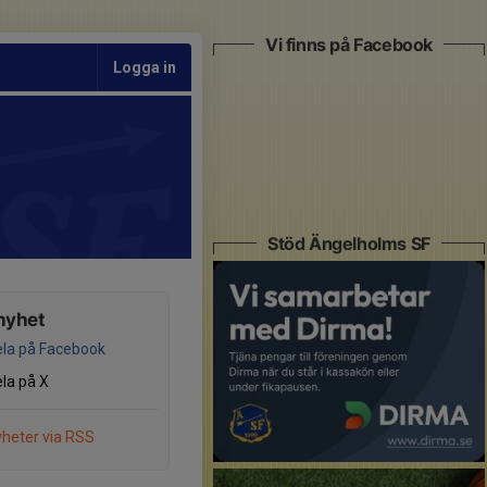
Vi finns på Facebook
Logga in
Stöd Ängelholms SF
nyhet
la på Facebook
la på X
heter via RSS