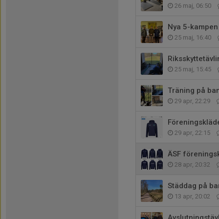
26 maj, 06:50
Nya 5-kampen
25 maj, 16:40
Riksskyttetävl
25 maj, 15:45
Träning på ban
29 apr, 22:29
Föreningskläde
29 apr, 22:15
ÄSF förenings
28 apr, 20:32
Städdag på ba
13 apr, 20:02
Avslutningstäv