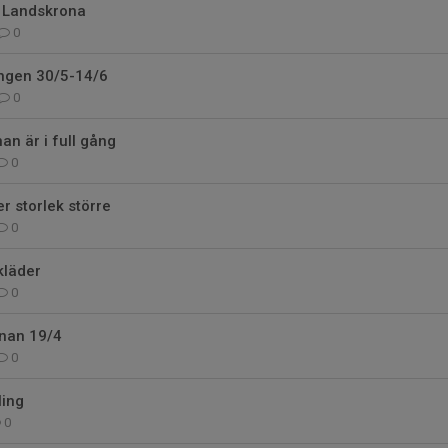
 Landskrona
0
ingen 30/5-14/6
0
an är i full gång
0
r storlek större
0
kläder
0
nan 19/4
0
ling
0