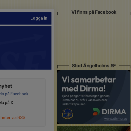
Vi finns på Facebook
Logga in
Stöd Ängelholms SF
nyhet
la på Facebook
la på X
heter via RSS