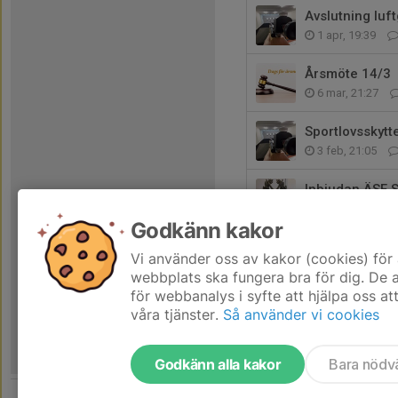
Avslutning luf
1 apr, 19:39
Årsmöte 14/3
6 mar, 21:27
Sportlovsskytt
3 feb, 21:05
Inbjudan ÄSF 
21 dec 2025
Godkänn kakor
God jul önskar
Vi använder oss av kakor (cookies) för 
20 dec 2025
webbplats ska fungera bra för dig. De
för webbanalys i syfte att hjälpa oss at
våra tjänster.
Så använder vi cookies
Godkänn alla kakor
Bara nödv