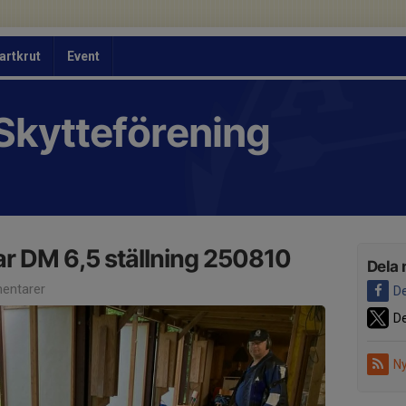
artkrut
Event
Skytteförening
r DM 6,5 ställning 250810
Dela 
entarer
De
De
Ny