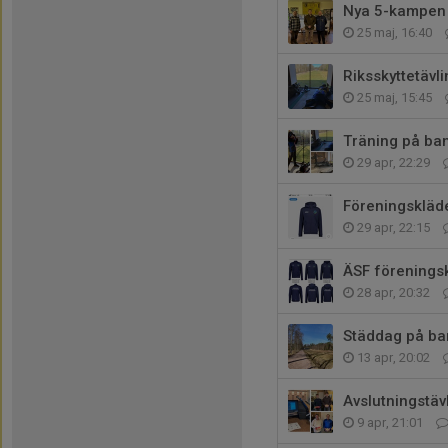
Nya 5-kampen
25 maj, 16:40
Riksskyttetävl
25 maj, 15:45
Träning på ban
29 apr, 22:29
Föreningskläde
29 apr, 22:15
ÄSF förenings
28 apr, 20:32
Städdag på ba
13 apr, 20:02
Avslutningstäv
9 apr, 21:01