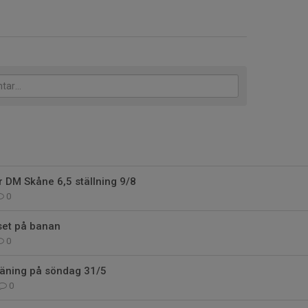
 DM Skåne 6,5 ställning 9/8
0
set på banan
0
räning på söndag 31/5
0