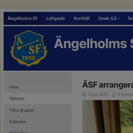
Ängelholms SF
Luftgevär
Korthåll
Gevär 6,5
Sv
Ängelholms 
ÄSF arrangera
Hem
14 jul 2025
0 komm
Nyheter
Våra grupper
Kalender