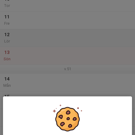
Tor
11
Fre
12
Lör
13
Sön
v.51
14
Mån
15
Tis
16
Ons
17