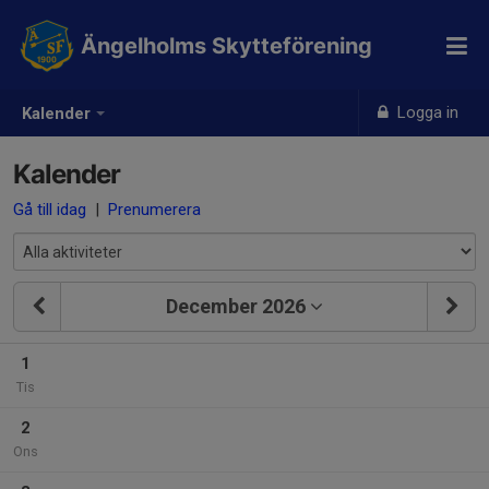
Ängelholms Skytteförening
Logga in
Kalender
Kalender
Gå till idag
|
Prenumerera
December 2026
1
Tis
2
Ons