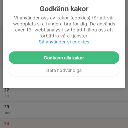
Tor
Godkänn kakor
18
Vi använder oss av kakor (cookies) för att vår
Fre
webbplats ska fungera bra för dig. De används
även för webbanalys i syfte att hjälpa oss att
19
förbättra våra tjänster.
Lör
Så använder vi cookies
20
Sön
Godkänn alla kakor
v.52
Bara nödvändiga
21
Mån
22
Tis
23
Ons
24