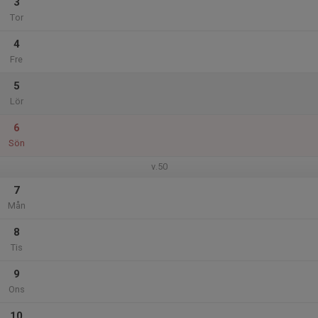
3
Tor
4
Fre
5
Lör
6
Sön
v.50
7
Mån
8
Tis
9
Ons
10