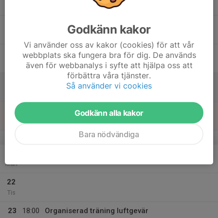
20:30
Försvarets Hus
17
Godkänn kakor
Tor
Vi använder oss av kakor (cookies) för att vår
18
webbplats ska fungera bra för dig. De används
Fre
även för webbanalys i syfte att hjälpa oss att
förbättra våra tjänster.
19
Så använder vi cookies
Lör
20
Godkänn alla kakor
Sön
Bara nödvändiga
v.43
21
Mån
22
Tis
23
18:00
Organiserad träning luftgevär