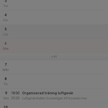
3
Tor
4
Fre
5
Lör
6
Sön
v.41
7
Mån
8
Tis
9
18:00
Organiserad träning luftgevär
20:00
Ons
Luftgevärshallen Scoutstigen 4 Försvarets Hus
10