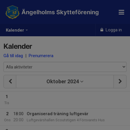
Ängelholms Skytteförening
Logga in
Kalender
Kalender
Gå till idag
|
Prenumerera
Oktober 2024
1
Tis
2
18:00
Organiserad träning luftgevär
20:00
Ons
Luftgevärshallen Scoutstigen 4 Försvarets Hus