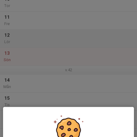
Tor
11
Fre
12
Lör
13
Sön
v.42
14
Mån
15
Tis
16
18:00
Organiserad träning luftgevär
20:00
Ons
Luftgevärshallen Scoutstigen 4 Försvarets Hus
18:30
Styrelsemöte