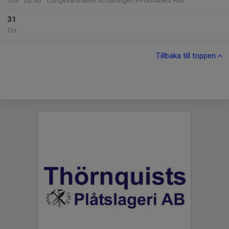
20:00
Ons
Luftgevärshallen Scoutstigen 4 Försvarets Hus
31
Tor
Tillbaka till toppen