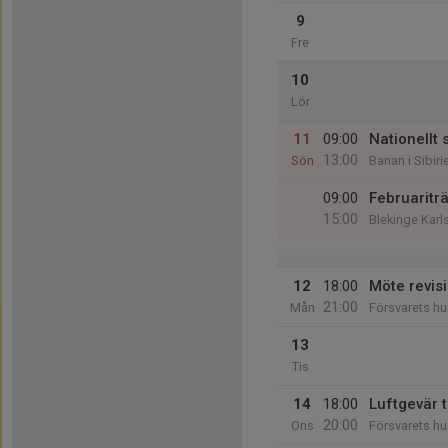
9
Fre
10
Lör
11
09:00
Nationellt 
13:00
Sön
Banan i Sibiri
09:00
Februaritr
15:00
Blekinge Kar
12
18:00
Möte revis
21:00
Mån
Försvarets hu
13
Tis
14
18:00
Luftgevär 
20:00
Ons
Försvarets hu