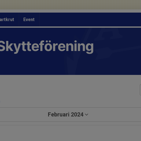
artkrut
Event
Skytteförening
a
Februari 2024