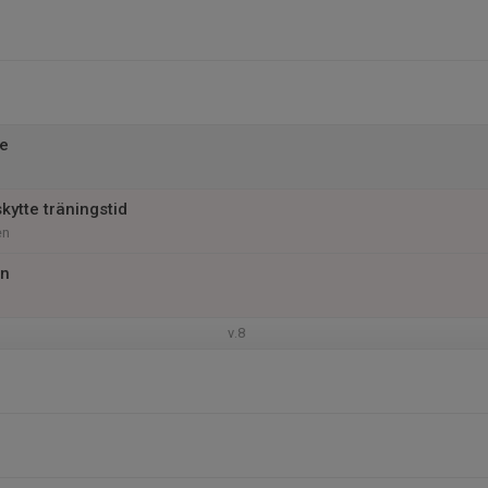
te
skytte träningstid
en
en
v.8