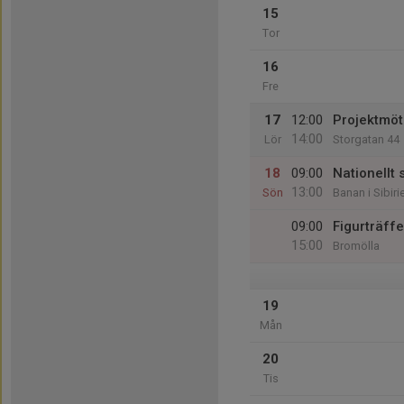
15
Tor
16
Fre
17
12:00
Projektmö
14:00
Lör
Storgatan 44
18
09:00
Nationellt 
13:00
Sön
Banan i Sibiri
09:00
Figurträff
15:00
Bromölla
19
Mån
20
Tis