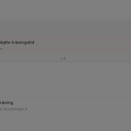
skytte träningstid
en
v.6
träning
s, Scoutstigen 4