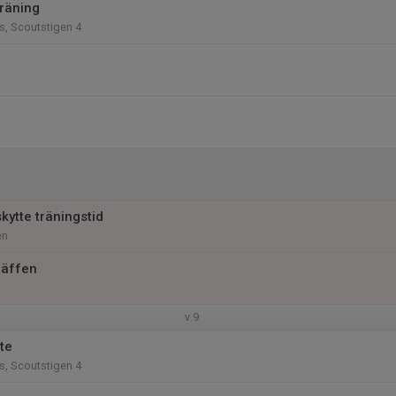
träning
s, Scoutstigen 4
skytte träningstid
en
räffen
v.9
te
s, Scoutstigen 4