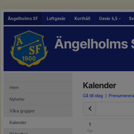
Ängelholms SF
Luftgevär
Korthåll
Gevär 6,5
Sv
Ängelholms 
Kalender
Hem
Gå till idag
|
Prenumerer
Nyheter
Våra grupper
Kalender
1
Tor