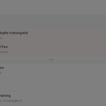
skytte träningstid
en
äffen
lshamn
v.7
ion
s
träning
s, Scoutstigen 4