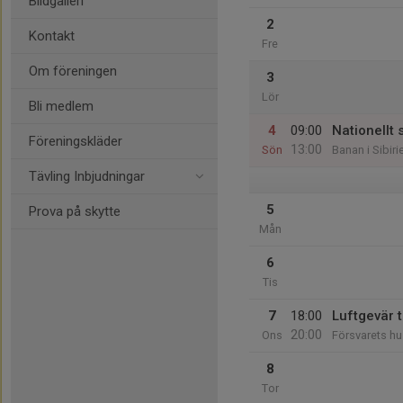
Bildgalleri
2
Kontakt
Fre
Om föreningen
3
Lör
Bli medlem
4
09:00
Nationellt 
Föreningskläder
13:00
Sön
Banan i Sibiri
Tävling Inbjudningar
5
Prova på skytte
Mån
6
Tis
7
18:00
Luftgevär 
20:00
Ons
Försvarets hu
8
Tor