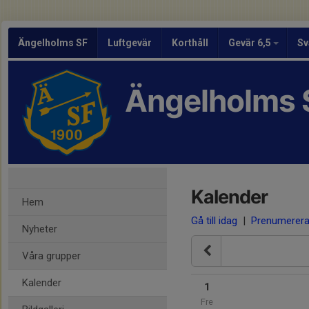
Ängelholms SF
Luftgevär
Korthåll
Gevär 6,5
Sv
Ängelholms 
Kalender
Hem
Gå till idag
|
Prenumerer
Nyheter
Våra grupper
Kalender
1
Fre