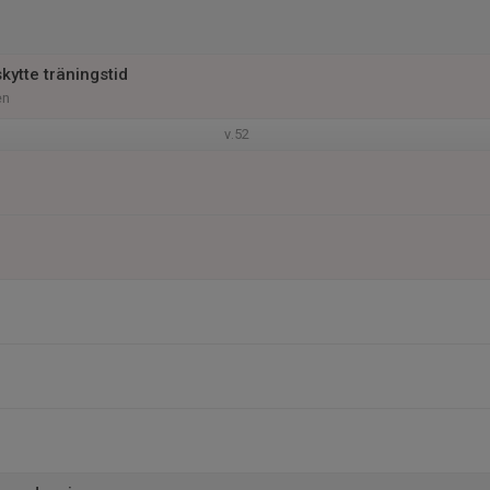
skytte träningstid
en
v.52