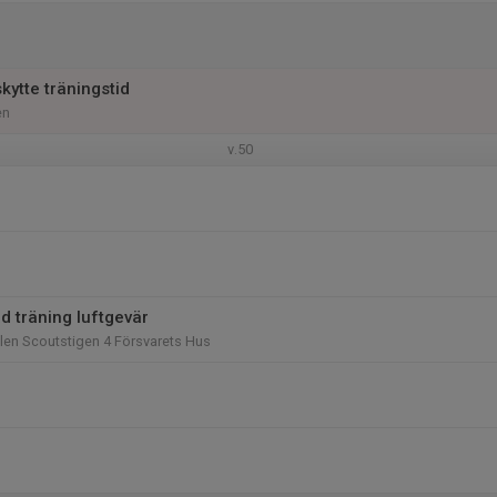
skytte träningstid
en
v.50
d träning luftgevär
len Scoutstigen 4 Försvarets Hus