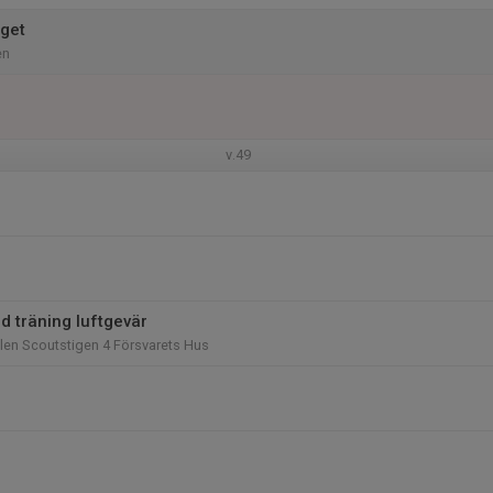
nget
en
v.49
d träning luftgevär
len Scoutstigen 4 Försvarets Hus