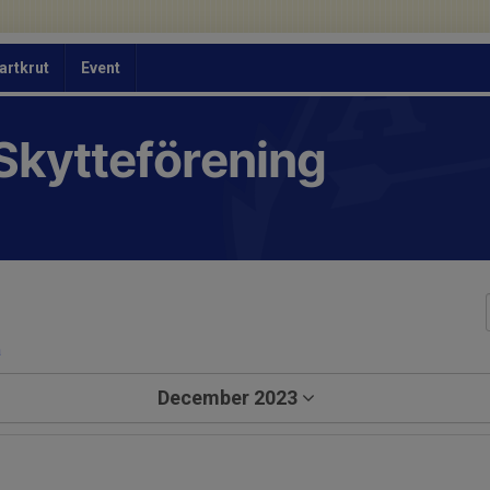
artkrut
Event
Skytteförening
a
December 2023