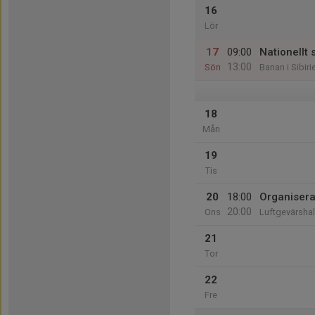
16
Lör
17
09:00
Nationellt 
13:00
Sön
Banan i Sibiri
18
Mån
19
Tis
20
18:00
Organisera
20:00
Ons
Luftgevärshal
21
Tor
22
Fre