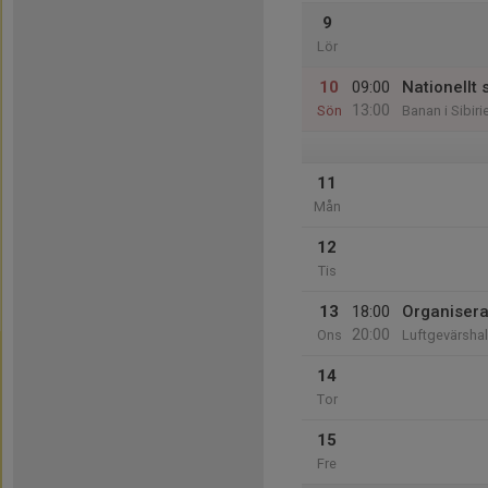
9
Lör
10
09:00
Nationellt 
13:00
Sön
Banan i Sibiri
11
Mån
12
Tis
13
18:00
Organisera
20:00
Ons
Luftgevärshal
14
Tor
15
Fre