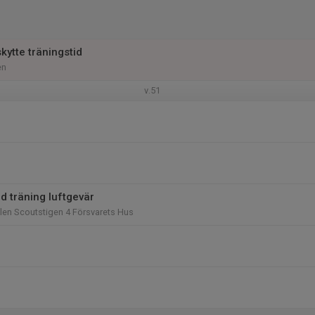
skytte träningstid
en
v.51
d träning luftgevär
len Scoutstigen 4 Försvarets Hus