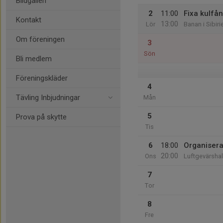
Bildgalleri
2
11:00
Fixa kulfå
Kontakt
13:00
Lör
Banan i Sibiri
Om föreningen
3
Sön
Bli medlem
Föreningskläder
4
Tävling Inbjudningar
Mån
5
Prova på skytte
Tis
6
18:00
Organisera
20:00
Ons
Luftgevärshal
7
Tor
8
Fre