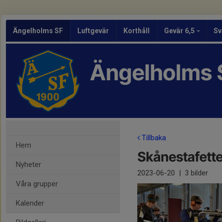
Ängelholms SF
Luftgevär
Korthåll
Gevär 6,5
Sv
Ängelholms 
Tillbaka
Hem
Skånestafet
Nyheter
2023-06-20
|
3 bilder
Våra grupper
Kalender