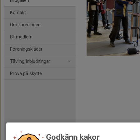
Bildgalleri
Kontakt
Om föreningen
Bli medlem
Föreningskläder
Tävling Inbjudningar
Prova på skytte
Godkänn kakor