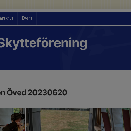
artkrut
Event
Skytteförening
ten Öved 20230620