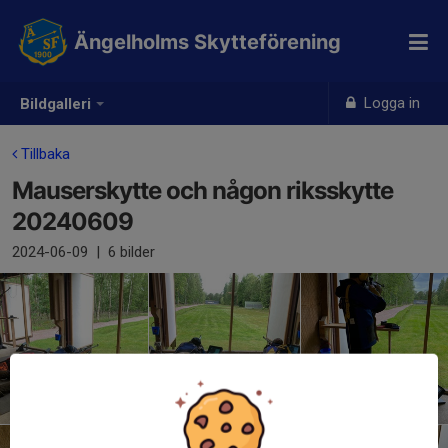
Ängelholms Skytteförening
Logga in
Bildgalleri
Tillbaka
Mauserskytte och någon riksskytte
20240609
2024-06-09
|
6 bilder