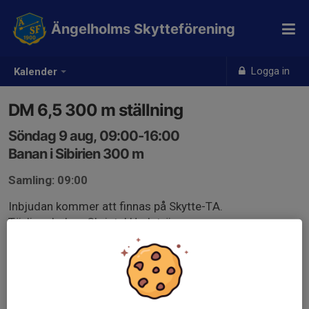
Ängelholms Skytteförening
Logga in
Kalender
DM 6,5 300 m ställning
Söndag 9 aug, 09:00-16:00
Banan i Sibirien 300 m
Samling: 09:00
Inbjudan kommer att finnas på Skytte-TA.
Tävlingsledare Christel Hedström.