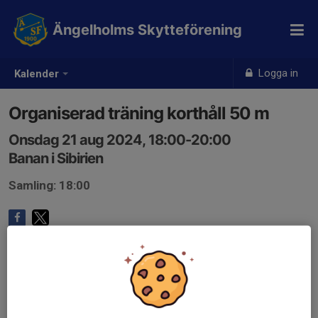
Ängelholms Skytteförening
Logga in
Kalender
Organiserad träning korthåll 50 m
Onsdag 21 aug 2024, 18:00-20:00
Banan i Sibirien
Samling: 18:00