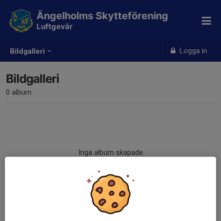
Ängelholms Skytteförening
Luftgevär
Logga in
Bildgalleri
Bildgalleri
0 album
Inga album skapade