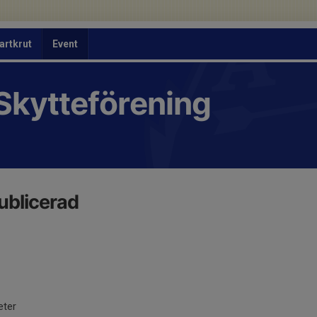
artkrut
Event
Skytteförening
ublicerad
eter